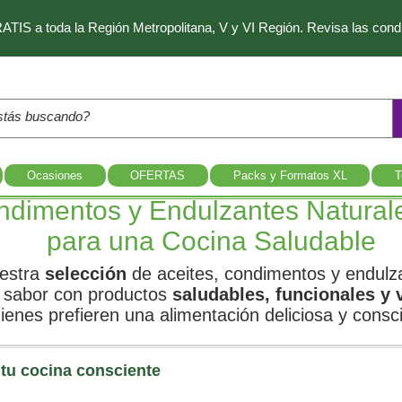
IS a toda la Región Metropolitana, V y VI Región. Revisa las con
Ocasiones
OFERTAS
Packs y Formatos XL
T
ndimentos y Endulzantes Naturale
para una Cocina Saludable
estra
selección
de aceites, condimentos y endulza
e sabor con productos
saludables, funcionales y v
ienes prefieren una alimentación deliciosa y consc
 tu cocina consciente