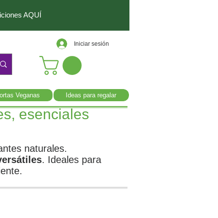
diciones AQUÍ
Iniciar sesión
ortas Veganas
Ideas para regalar
s, esenciales
ntes naturales.
ersátiles
. Ideales para
iente.