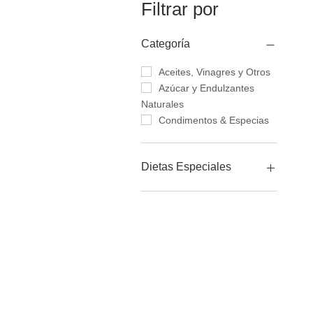
Filtrar por
Categoría
Aceites, Vinagres y Otros
Azúcar y Endulzantes
Naturales
Condimentos & Especias
Dietas Especiales
Apto para diabéticas
Orgánico
Sin gluten
Libre de Gluten
Somos una tienda onlin
Sin soya
Todos nuestros productos han
Sin alérgenos comunes
seleccionados y son aptos p
veganos.
CONTACTO