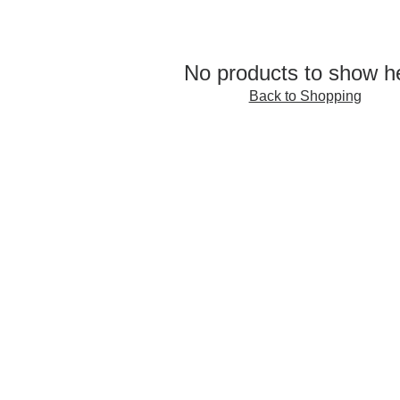
No products to show h
Back to Shopping
INFORMACIÓN
e
.
 sido
Preguntas Frecuentes
ara
Información de envíos