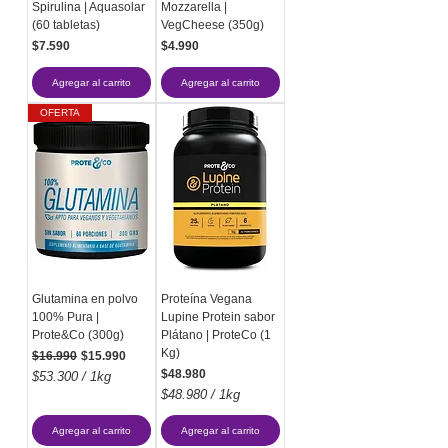
Spirulina | Aquasolar
Mozzarella |
(60 tabletas)
VegCheese (350g)
Precio
Precio
$7.590
$4.990
Agregar al carrito
Agregar al carrito
OFERTA
Glutamina en polvo
Proteína Vegana
100% Pura |
Lupine Protein sabor
Prote&Co (300g)
Plátano | ProteCo (1
Kg)
Precio
Precio de oferta
$16.990
$15.990
Precio
$48.980
$53.300
/
1kg
$
$48.980
/
1kg
5
$
3
4
Agregar al carrito
Agregar al carrito
.
8