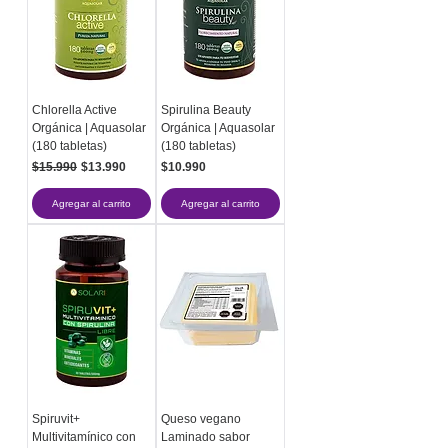
Chlorella Active
Spirulina Beauty
Orgánica | Aquasolar
Orgánica | Aquasolar
(180 tabletas)
(180 tabletas)
Precio
Precio de oferta
Precio
$15.990
$13.990
$10.990
Agregar al carrito
Agregar al carrito
Spiruvit+
Queso vegano
Multivitamínico con
Laminado sabor