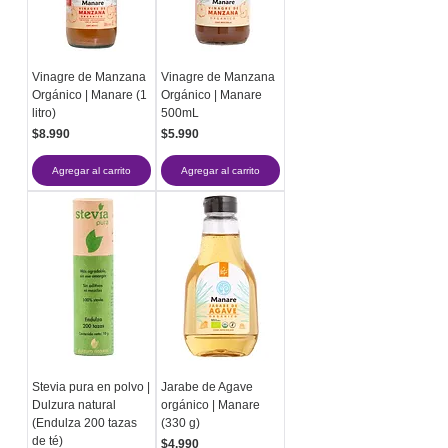
Vinagre de Manzana
Vinagre de Manzana
Orgánico | Manare (1
Orgánico | Manare
litro)
500mL
Precio
Precio
$8.990
$5.990
Agregar al carrito
Agregar al carrito
Stevia pura en polvo |
Jarabe de Agave
Dulzura natural
orgánico | Manare
(Endulza 200 tazas
(330 g)
de té)
Precio
$4.990