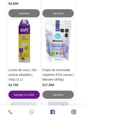
Precio
$4.690
Agotado
Agotado
Leche de coco | Sin
Chips de chocolate
azúcar añadida |
orgánico 52% cacao |
Vilay (1 L)
Manare (400g)
Precio
Precio
$2.790
$17.990
Agregar al carrito
Agotado