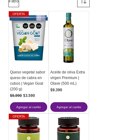
Filtro
OFERTA
Queso vegetal sabor
Aceite de oliva Extra
queso de cabra en
virgen Premium |
cubos | Vegan Goat
Olave (500 mL)
(200 g)
Precio
$9.390
Precio
Precio de oferta
$5.990
$3.590
Agregar al carrito
Agregar al carrito
OFERTA