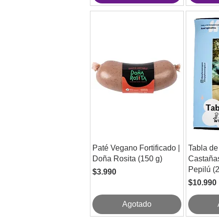
Paté Vegano Fortificado |
Tabla de
Doña Rosita (150 g)
Castañas
Pepilú (
Precio
$3.990
Precio
$10.990
Agotado