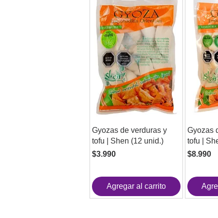
Gyozas de verduras y
Gyozas d
tofu | Shen (12 unid.)
tofu | Sh
Precio
Precio
$3.990
$8.990
Agregar al carrito
Agre