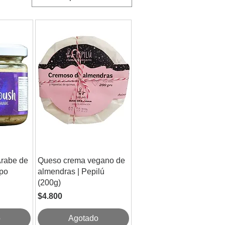
rabe de
Queso crema vegano de
ppo
almendras | Pepilú
(200g)
Precio
$4.800
o
Agotado