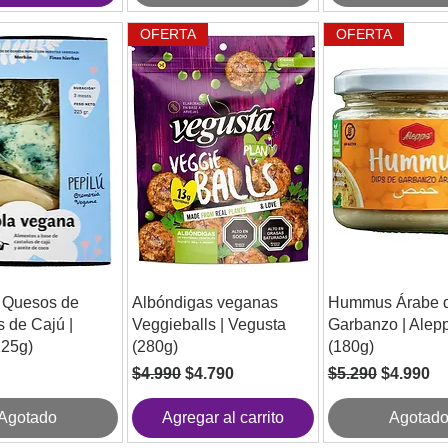
OFERTA
OFERTA
 Quesos de
Albóndigas veganas
Hummus Árabe 
 de Cajú |
Veggieballs | Vegusta
Garbanzo | Alep
225g)
(280g)
(180g)
Precio
Precio de oferta
Precio
Precio de
$4.990
$4.790
$5.290
$4.990
Agotado
Agregar al carrito
Agotad