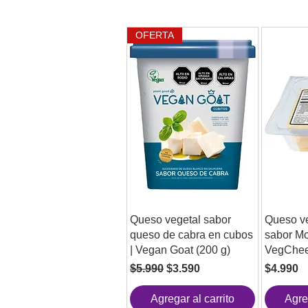
OFERTA
Queso vegetal sabor
Queso v
queso de cabra en cubos
sabor Mo
| Vegan Goat (200 g)
VegChee
Precio
Precio de oferta
Precio
$5.990
$3.590
$4.990
Agregar al carrito
Agre