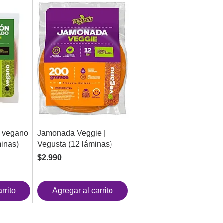
 vegano
Jamonada Veggie |
minas)
Vegusta (12 láminas)
Precio
$2.990
rrito
Agregar al carrito