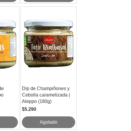
de
Dip de Champiñones y
po
Cebolla caramelizada |
Aleppo (180g)
 oferta
Precio
$5.290
o
Agotado