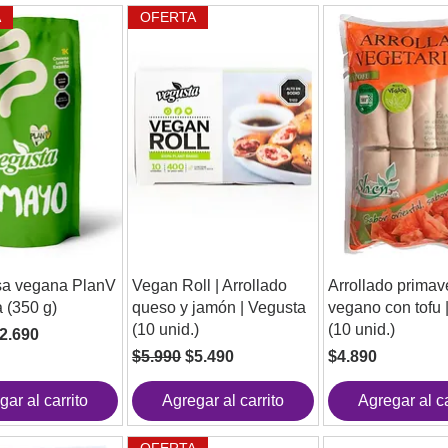
A
OFERTA
a vegana PlanV
Vegan Roll | Arrollado
Arrollado primav
a (350 g)
queso y jamón | Vegusta
vegano con tofu 
(10 unid.)
(10 unid.)
recio de oferta
2.690
Precio
Precio de oferta
Precio
$5.990
$5.490
$4.890
gar al carrito
Agregar al carrito
Agregar al ca
OFERTA