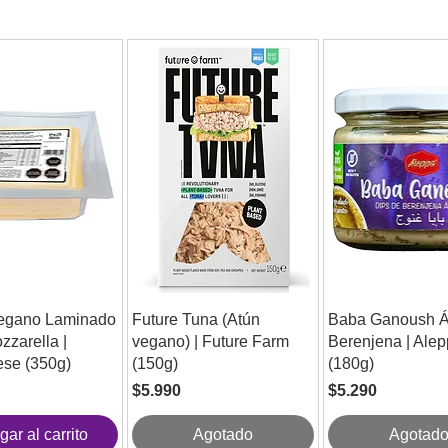
egano Laminado
Future Tuna (Atún
Baba Ganoush Á
zzarella |
vegano) | Future Farm
Berenjena | Ale
se (350g)
(150g)
(180g)
Precio
Precio
$5.990
$5.290
gar al carrito
Agotado
Agotad