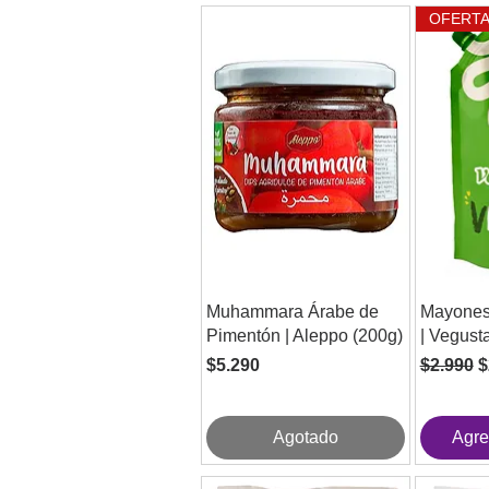
OFERT
Muhammara Árabe de
Mayones
Pimentón | Aleppo (200g)
| Vegust
Precio
Precio
P
$5.290
$2.990
$
Agotado
Agre