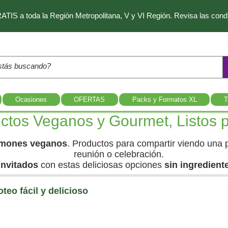
IS a toda la Región Metropolitana, V y VI Región. Revisa las con
Ocasiones
OFERTAS
Packs y Formatos XL
T
uctos Veganos y Gourmet, Listos 
jamones veganos
. Productos para compartir viendo una p
reunión o celebración.
invitados
con estas deliciosas opciones
sin ingredient
teo fácil y delicioso