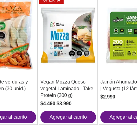
e verduras y
Vegan Mozza Queso
Jamón Ahumado
en (30 unid.)
vegetal Laminado | Take
| Vegusta (12 lá
Protein (200 g)
Precio
$2.990
Precio
Precio de oferta
$4.490
$3.990
gar al carrito
Agregar al carrito
Agregar al ca