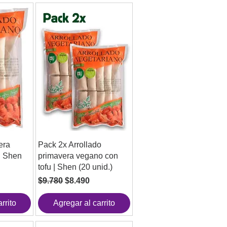
era
Pack 2x Arrollado
| Shen
primavera vegano con
tofu | Shen (20 unid.)
Precio
Precio de oferta
$9.780
$8.490
rrito
Agregar al carrito