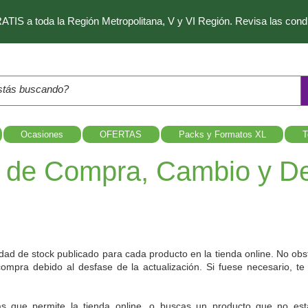
IS a toda la Región Metropolitana, V y VI Región. Revisa las con
Ocasiones
OFERTAS
Packs y Formatos XL
T
s de Compra, Cambio y D
idad de stock publicado para cada producto en la tienda online. No obst
compra debido al desfase de la actualización. Si fuese necesario, t
 que permite la tienda online, o buscas un producto que no está 