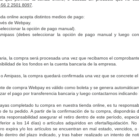
+56 2 2501 8097
.
online acepta distintos medios de pago:
ravés de Webpay.
eleccionar la opción de pago manual).
mipass (debes seleccionar la opción de pago manual y luego con
ria, la compra será procesada una vez que recibamos el comprobante 
ibilidad de los fondos en la cuenta bancaria de la empresa.
o Amipass, la compra quedará confirmada una vez que se concrete el
e compra Webpay es válido como boleta y se genera automáticament
zar el pago por transferencia bancaria y luego contactarnos indicando 
completado tu compra en nuestra tienda online, es tu responsabili
ro de tu pedido. A partir de la confirmación de tu compra, dispondrás
ta responsabilidad asegurar el retiro dentro de este período, especi
ferior a los 14 días) o artículos adquiridos en oferta/liquidación. N
iro expira y/o los artículos se encuentran en mal estado, vencidos, o 
do dentro del plazo indicado, y tras haber realizado un intento de not