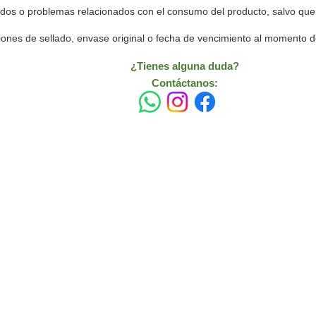
dos o problemas relacionados con el consumo del producto, salvo que s
nes de sellado, envase original o fecha de vencimiento al momento de 
¿Tienes alguna duda?
Contáctanos:
INFORMACIÓN
e
.
 sido
Preguntas Frecuentes
ara
Información de envíos
Políticas de compra
Cómo comprar online con Junaeb
Pluxee y Junaeb Edenred.