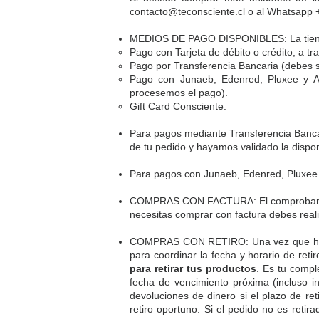
contacto@teconsciente.c
l
o al Whatsapp
MEDIOS DE PAGO DISPONIBLES: La tienda 
Pago con Tarjeta de débito o crédito, a t
Pago por Transferencia Bancaria (debes s
Pago con Junaeb, Edenred, Pluxee y A
procesemos el pago).
Gift Card Consciente.
Para pagos mediante Transferencia Banca
de tu pedido y hayamos validado la dispon
Para pagos con Junaeb, Edenred, Pluxee 
COMPRAS CON FACTURA: El comprobante d
necesitas comprar con factura debes reali
COMPRAS CON RETIRO: Una vez que hayas 
para coordinar la fecha y horario de reti
para retirar tus productos
.
Es tu comple
fecha de vencimiento próxima (incluso in
devoluciones de dinero si el plazo de ret
retiro oportuno.
Si el pedido no es retira