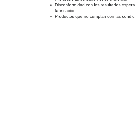
Disconformidad con los resultados espera
fabricación.
Productos que no cumplan con las condicio
Somos una tienda onlin
Todos nuestros productos han
seleccionados y son aptos p
veganos.
CONTACTO
+56 2 2501 8097
+56 2 2501 8097
contacto@teconsciente.cl