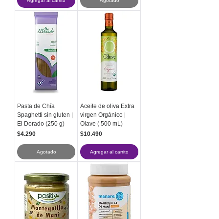
2
Agregar al carrito
Agotado
1
.
9
6
0
p
o
r
1
L
Pasta de Chía
Aceite de oliva Extra
i
Spaghetti sin gluten |
virgen Orgánico |
t
El Dorado (250 g)
Olave ( 500 mL)
r
Precio
Precio
$4.290
$10.490
o
Agotado
Agregar al carrito