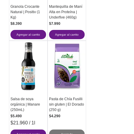
Granola Crocante
Mantequilla de Maní
Natural | Positiv (1
Alta en Proteína |
Kg)
Underfive (460g)
Precio
Precio
$8.390
$7.990
Agregar al carrito
Agregar al carrito
Salsa de soya
Pasta de Chía Fusilli
orgánica | Manare
sin gluten | El Dorado
(250mL)
(250 g)
Precio
Precio
$5.490
$4.290
$21.960
/
1l
$