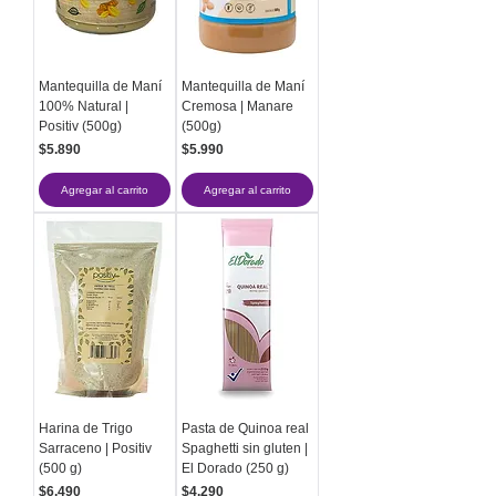
Mantequilla de Maní
Mantequilla de Maní
100% Natural |
Cremosa | Manare
Positiv (500g)
(500g)
Precio
Precio
$5.890
$5.990
Agregar al carrito
Agregar al carrito
Harina de Trigo
Pasta de Quinoa real
Sarraceno | Positiv
Spaghetti sin gluten |
(500 g)
El Dorado (250 g)
Precio
Precio
$6.490
$4.290