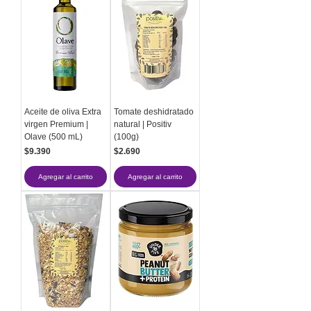
Aceite de oliva Extra
Tomate deshidratado
virgen Premium |
natural | Positiv
Olave (500 mL)
(100g)
Precio
Precio
$9.390
$2.690
Agregar al carrito
Agregar al carrito