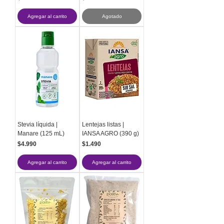
Agregar al carrito
Agotado
Stevia líquida |
Lentejas listas |
Manare (125 mL)
IANSA AGRO (390 g)
Precio
Precio
$4.990
$1.490
Agregar al carrito
Agregar al carrito