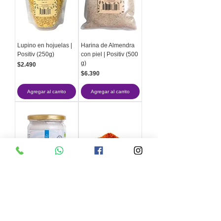
Lupino en hojuelas |
Harina de Almendra
Positiv (250g)
con piel | Positiv (500
g)
Precio
$2.490
Precio
$6.390
Agregar al carrito
Agregar al carrito
Aceite de coco
Pimienta Cayena
Orgánico Extra
Molida | Positiv (50g)
Virgen | Manare (500
Precio
$1.890