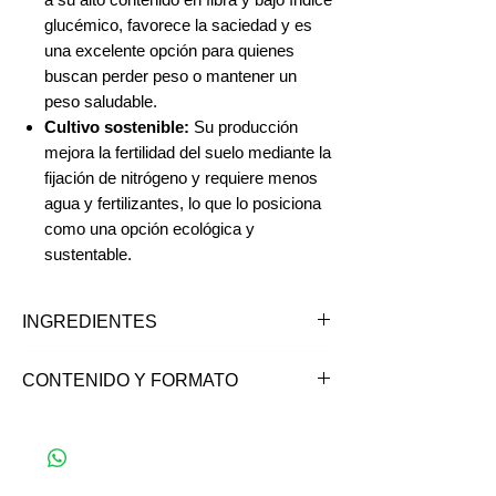
glucémico, favorece la saciedad y es
una excelente opción para quienes
buscan perder peso o mantener un
peso saludable.
Cultivo sostenible:
Su producción
mejora la fertilidad del suelo mediante la
fijación de nitrógeno y requiere menos
agua y fertilizantes, lo que lo posiciona
como una opción ecológica y
sustentable.
INGREDIENTES
Hojuelas de lupino.
CONTENIDO Y FORMATO
*Puede contener trazas de gluten,
soya, frutos secos y sus derivados.
Contenido: 250g