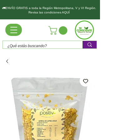
🚛ENVÍO GRATIS a toda la Región Metropolitana, V y VI Región.
Revisa las condiciones AQUÍ