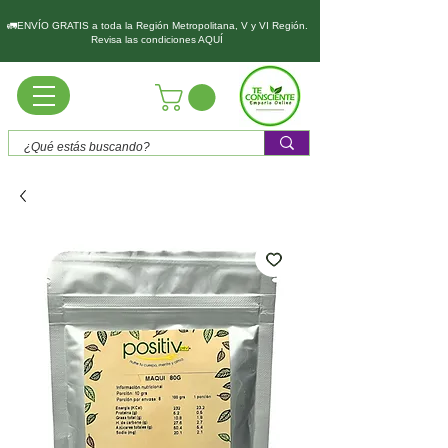
🚛ENVÍO GRATIS a toda la Región Metropolitana, V y VI Región.
Revisa las condiciones AQUÍ