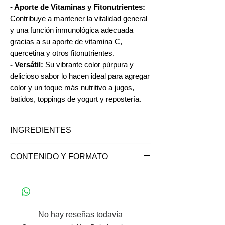
- Aporte de Vitaminas y Fitonutrientes:
Contribuye a mantener la vitalidad general
y una función inmunológica adecuada
gracias a su aporte de vitamina C,
quercetina y otros fitonutrientes.
- Versátil:
Su vibrante color púrpura y
delicioso sabor lo hacen ideal para agregar
color y un toque más nutritivo a jugos,
batidos, toppings de yogurt y repostería.
INGREDIENTES
Maqui deshidratado en polvo.
CONTENIDO Y FORMATO
*Puede contener trazas de gluten,
soya, frutos secos y sus derivados.
Contenido: 80 grs.
No hay reseñas todavía