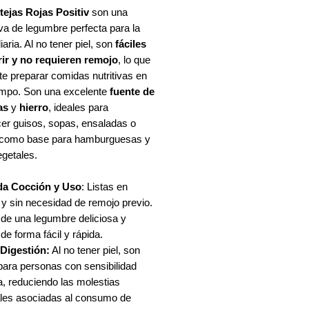
tejas Rojas Positiv
son una
oferta
iva de legumbre perfecta para la
iaria. Al no tener piel, son
fáciles
rir y no requieren remojo
, lo que
te preparar comidas nutritivas en
empo. Son una excelente
fuente de
as
y
hierro
, ideales para
cer guisos, sopas, ensaladas o
 como base para hamburguesas y
getales.
da Cocción y Uso
: Listas en
y sin necesidad de remojo previo.
 de una legumbre deliciosa y
 de forma fácil y rápida.
 Digestión:
Al no tener piel, son
para personas con sensibilidad
a, reduciendo las molestias
nales asociadas al consumo de