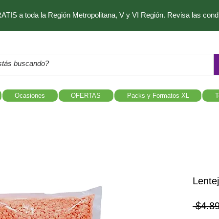
IS a toda la Región Metropolitana, V y VI Región. Revisa las con
Ocasiones
OFERTAS
Packs y Formatos XL
T
Lentej
 $4.8