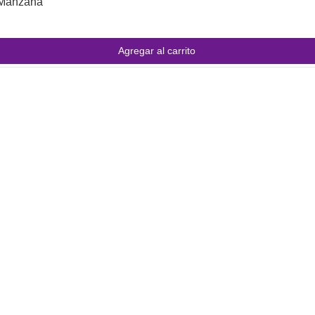
/Manzana
Agregar al carrito
INFORMACIÓN
e
.
 sido
Preguntas Frecuentes
ara
Información de envíos
Políticas de compra
Cómo comprar online con Junaeb
Pluxee y Junaeb Edenred.
Cómo comprar online con Amipass,
Edenred y Pluxee Empresas.