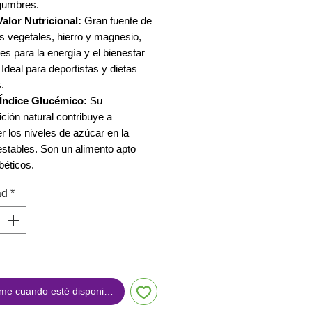
egumbres.
Valor Nutricional:
Gran fuente de
s vegetales, hierro y magnesio,
es para la energía y el bienestar
 Ideal para deportistas y dietas
.
Índice Glucémico:
Su
ión natural contribuye a
 los niveles de azúcar en la
stables. Son un alimento apto
béticos.
ad
*
me cuando esté disponible