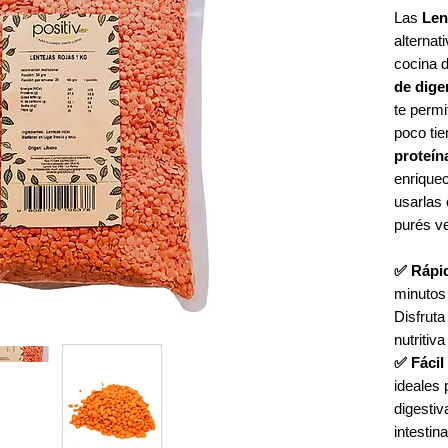
Las
Len
alternat
cocina d
de dige
te permi
poco ti
proteín
enrique
usarlas
purés ve
✅ Rápi
minutos 
Disfruta
nutritiva
✅ Fácil
ideales 
digestiv
intesti