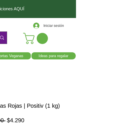
diciones AQUÍ
Iniciar sesión
ortas Veganas
Ideas para regalar
as Rojas | Positiv (1 kg)
Precio
Precio
90 
$4.290
de