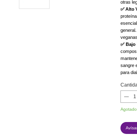
otras l
✅ Alto 
proteína
esencial
general.
veganas
✅ Bajo 
composic
mantener
sangre e
para dia
Cantid
Agotado
Avísa