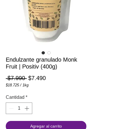
Endulzante granulado Monk
Fruit | Positiv (400g)
Precio
Precio de oferta
 $7.990 
$7.490
$18.725
/
1kg
$18.725
por
Cantidad
*
1
Kilogramos
Agregar al carrito