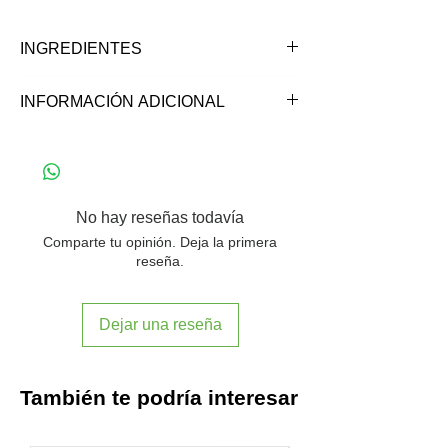
INGREDIENTES
Eritritol y concentrado de fruto del
INFORMACIÓN ADICIONAL
monje.
*Puede contener trazas de gluten,
El eritritol es un endulzante natural sin
soya, frutos secos y sus derivados.
calorías que se encuentra naturalmente
en muchas frutas y verduras, que se
produce comercialmente por
No hay reseñas todavía
fermentación.
Comparte tu opinión. Deja la primera
reseña.
Dejar una reseña
También te podría interesar