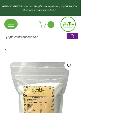
🚛ENVÍO GRATIS a toda la Región Metropolitana, V y VI Región.
Revisa las condiciones AQUÍ