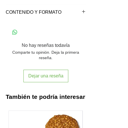
Azúcar de caña no refinado orgánico.
CONTENIDO Y FORMATO
Producto compuesto con 100% de
ingredientes orgánicos.
Contenido: 1 kg
No contiene gluten.
No hay reseñas todavía
Comparte tu opinión. Deja la primera
reseña.
Dejar una reseña
También te podría interesar