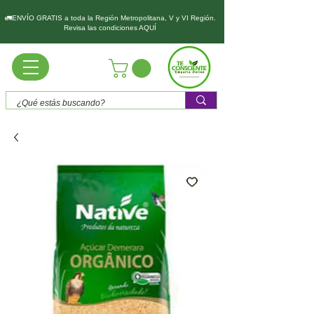
🚛ENVÍO GRATIS a toda la Región Metropolitana, V y VI Región.
Revisa las condiciones AQUÍ