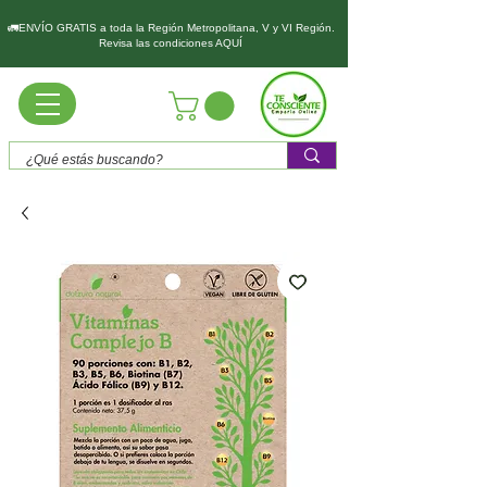
🚛ENVÍO GRATIS a toda la Región Metropolitana, V y VI Región.
Revisa las condiciones AQUÍ