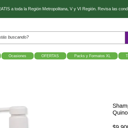
IS a toda la Región Metropolitana, V y VI Región. Revisa las con
Ocasiones
OFERTAS
Packs y Formatos XL
T
Shamp
Quino
$9.90