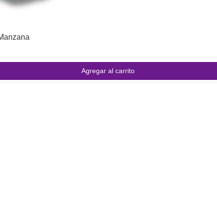
/Manzana
Agregar al carrito
INFORMACIÓN
e
.
 sido
Preguntas Frecuentes
ara
Información de envíos
Políticas de compra
Cómo comprar online con Junaeb
Pluxee y Junaeb Edenred.