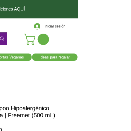
diciones AQUÍ
Iniciar sesión
ortas Veganas
Ideas para regalar
oo Hipoalergénico
a | Freemet (500 mL)
Precio
0