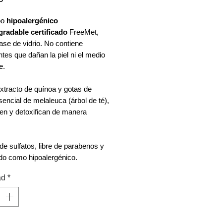
oo
hipoalergénico
gradable certificado
FreeMet,
se de vidrio. No contiene
ntes que dañan la piel ni el medio
e.
xtracto de quínoa y gotas de
sencial de melaleuca (árbol de té),
en y detoxifican de manera
 de sulfatos, libre de parabenos y
ado como hipoalergénico.
ad
*