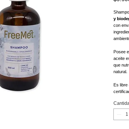
Shamp
y biode
con enva
ingredie
ambient
Posee e
aceite e
que nutr
natural.
Es libre
certific
Cantid