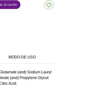
r al carrito
MODO DE USO
Glutamate (and) Sodium Lauryl
leate (and) Propylene Glycol
tric Acid.