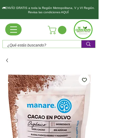
🚛ENVÍO GRATIS a toda la Región Metropolitana, V y VI Región.
Revisa las condiciones AQUÍ