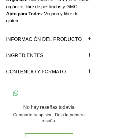
orgánico, libre de pesticidas y GMO.
Apto para Todos
: Vegano y libre de
gluten.
INFORMACIÓN DEL PRODUCTO
El polvo de cacao contiene más de 300
INGREDIENTES
compuestos químicos diferentes y casi
cuatro veces el poder antioxidante
Cacao en polvo orgánico.
CONTENIDO Y FORMATO
del chocolate oscuro promedio – más
de 20 veces que el de los aránanos.
Envase doypack zipper de 200 grs.
También están presentes proteínas,
calcio, carotenos, tiamina, riboflavina,
magnesio, sulfuro, flavonoides,
No hay reseñas todavía
antioxidantes y ácidos grasos
Comparte tu opinión. Deja la primera
esenciales. La mezcla precisa de todos
reseña.
estos elementos combinados sirve
para impulsar los fitoquímicos