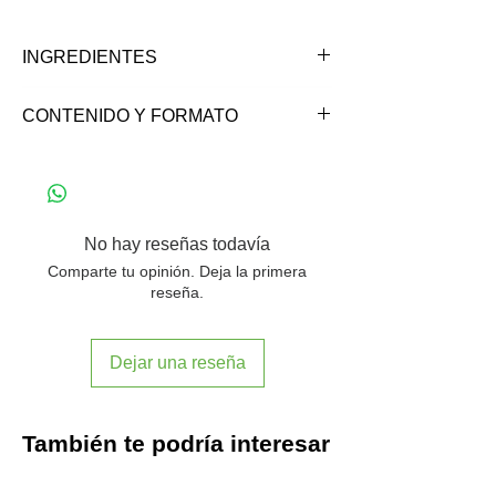
INGREDIENTES
Dátiles, maní (38%), proteína de soya,
CONTENIDO Y FORMATO
fibra de achicoria y sal de mar.
*Contiene almendras, maní, soya y sus
Contenido: 45 gramos.
productos.
*Elaborado en líneas que también
procesan gluten, huevo y sus
No hay reseñas todavía
productos, leche y productos lácteos,
Comparte tu opinión. Deja la primera
nueces y sus derivados.
reseña.
Dejar una reseña
También te podría interesar