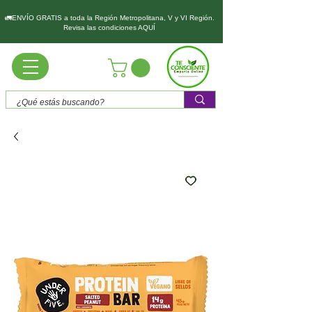
🚛ENVÍO GRATIS a toda la Región Metropolitana, V y VI Región.
Revisa las condiciones AQUÍ