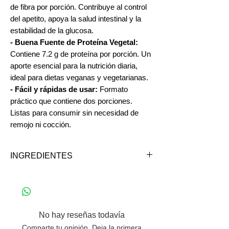
de fibra por porción. Contribuye al control
del apetito, apoya la salud intestinal y la
estabilidad de la glucosa.
- Buena Fuente de Proteína Vegetal:
Contiene 7.2 g de proteína por porción. Un
aporte esencial para la nutrición diaria,
ideal para dietas veganas y vegetarianas.
- Fácil y rápidas de usar:
Formato
práctico que contiene dos porciones.
Listas para consumir sin necesidad de
remojo ni cocción.
INGREDIENTES
Ingredientes: Lentejas, agua, ácido
ascórbico y EDTA disódico cálcico
(antioxidante).
*Puede contener trazas de gluten.
No hay reseñas todavía
Comparte tu opinión. Deja la primera