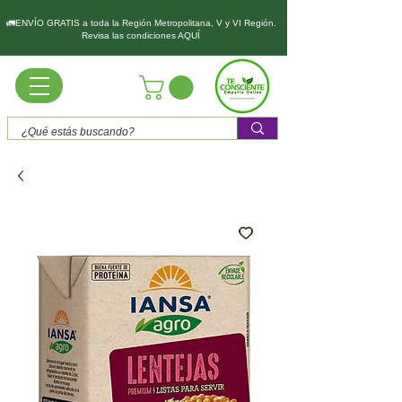
🚛ENVÍO GRATIS a toda la Región Metropolitana, V y VI Región.
Revisa las condiciones AQUÍ