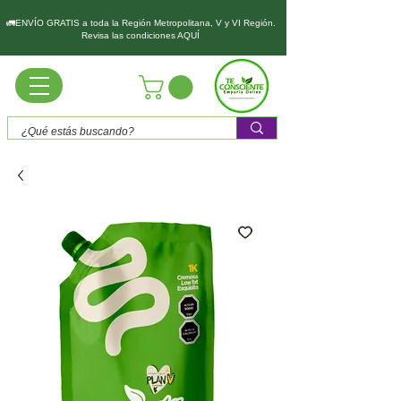
🚛ENVÍO GRATIS a toda la Región Metropolitana, V y VI Región.
Revisa las condiciones AQUÍ