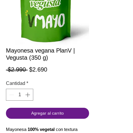
Mayonesa vegana PlanV |
Vegusta (350 g)
Precio
Precio de oferta
 $2.990 
$2.690
Cantidad
*
Agregar al carrito
Mayonesa
100% vegetal
con textura