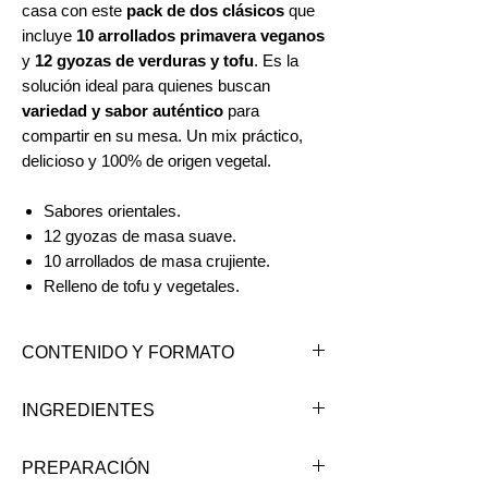
casa con este
pack de dos clásicos
que
incluye
10 arrollados primavera veganos
y
12 gyozas de verduras y tofu
. Es la
solución ideal para quienes buscan
variedad y sabor auténtico
para
compartir en su mesa. Un mix práctico,
delicioso y 100% de origen vegetal.
Sabores orientales.
12 gyozas de masa suave.
10 arrollados de masa crujiente.
Relleno de tofu y vegetales.
CONTENIDO Y FORMATO
Producto congelado. Contiene:
INGREDIENTES
- 10 unidades de Arrollado Primavera
Vegano. Total neto 400grs.
Arrollados primavera:
Tofu, fideo de
PREPARACIÓN
- 12 unidades de Gyozas de verduras.
poroto verde, harina de trigo, repollo,