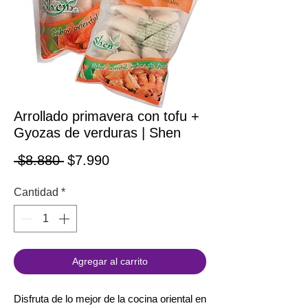
Arrollado primavera con tofu +
Gyozas de verduras | Shen
Precio
Precio de oferta
 $8.880 
$7.990
Cantidad
*
Agregar al carrito
Disfruta de lo mejor de la cocina oriental en