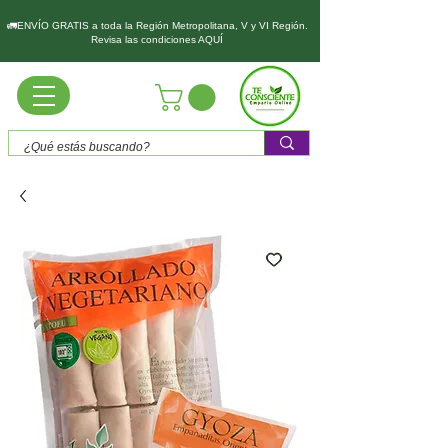
🚛ENVÍO GRATIS a toda la Región Metropolitana, V y VI Región.
Revisa las condiciones AQUÍ