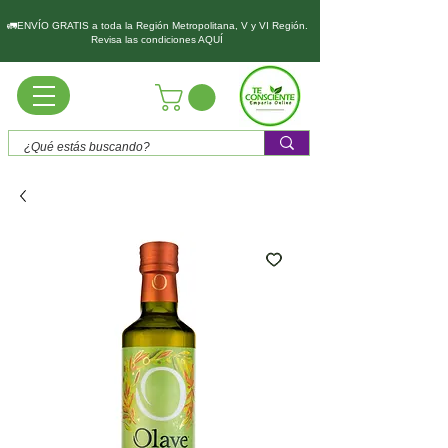
🚛ENVÍO GRATIS a toda la Región Metropolitana, V y VI Región.
Revisa las condiciones AQUÍ