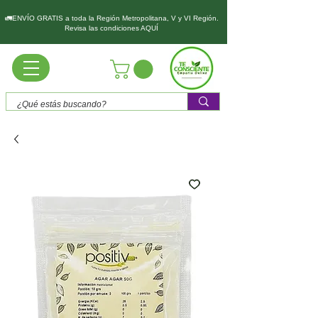
🚛ENVÍO GRATIS a toda la Región Metropolitana, V y VI Región.
Revisa las condiciones AQUÍ