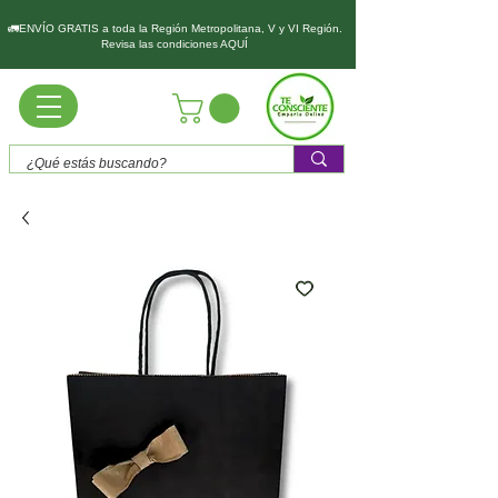
🚛ENVÍO GRATIS a toda la Región Metropolitana, V y VI Región.
Revisa las condiciones AQUÍ