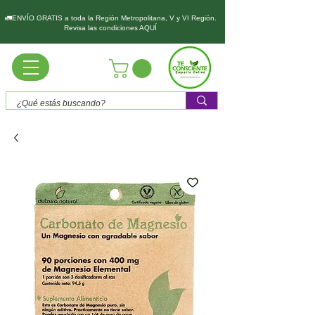
🚛ENVÍO GRATIS a toda la Región Metropolitana, V y VI Región.
Revisa las condiciones AQUÍ