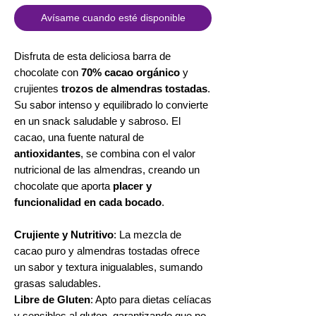
Avísame cuando esté disponible
Disfruta de esta deliciosa barra de
chocolate con
70% cacao orgánico
y
crujientes
trozos de almendras tostadas
.
Su sabor intenso y equilibrado lo convierte
en un snack saludable y sabroso. El
cacao, una fuente natural de
antioxidantes
, se combina con el valor
nutricional de las almendras, creando un
chocolate que aporta
placer y
funcionalidad en cada bocado
.
Crujiente y Nutritivo
: La mezcla de
cacao puro y almendras tostadas ofrece
un sabor y textura inigualables, sumando
grasas saludables.
Libre de Gluten
: Apto para dietas celíacas
y sensibles al gluten, garantizando que no