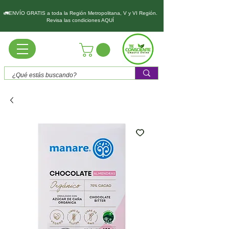
🚛ENVÍO GRATIS a toda la Región Metropolitana, V y VI Región.
Revisa las condiciones AQUÍ