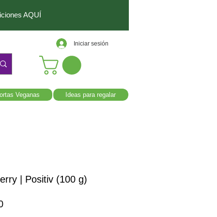
diciones AQUÍ
Iniciar sesión
ortas Veganas
Ideas para regalar
erry | Positiv (100 g)
Precio
0