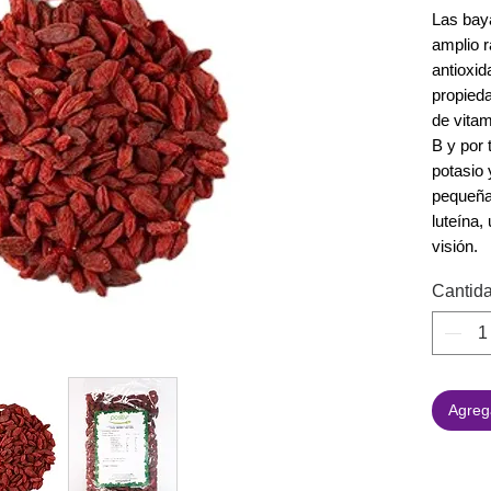
Las bay
amplio r
antioxid
propied
de vitam
B y por 
potasio 
pequeña
luteína,
visión.
Cantid
Agrega