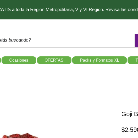
IS a toda la Región Metropolitana, V y VI Región. Revisa las con
Ocasiones
OFERTAS
Packs y Formatos XL
T
Goji B
$2.59