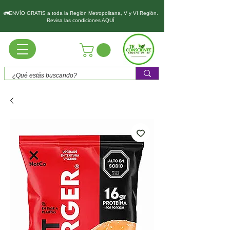
🚛ENVÍO GRATIS a toda la Región Metropolitana, V y VI Región.
Revisa las condiciones AQUÍ