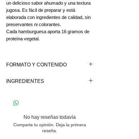
un delicioso sabor ahumado y una textura
jugosa. Es fácil de preparar y está
elaborada con ingredientes de calidad, sin
preservantes ni colorantes.
Cada hamburguesa aporta 16 gramos de
proteína vegetal.
FORMATO Y CONTENIDO
95 gramos
INGREDIENTES
Agua, proteína de arveja, aceite
vegetal (soya y maravilla), saborizantes
naturales, metilcelulosa, fibra de
bambú, cacao en polvo, sal, rojo de
No hay reseñas todavía
remolacha y espinaca en polvo.
Comparte tu opinión. Deja la primera
*Contiene soya
reseña.