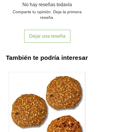
vegano, proteína de soya, aceitunas
No hay reseñas todavía
negras, pimentón verde, orégano
Comparte tu opinión. Deja la primera
deshidratado, albahaca
reseña.
deshidratada, paprika, ajo en polvo y
comino en polvo.
Dejar una reseña
*Contiene proteína de soya (soja) y
harina de trigo (gluten).
También te podría interesar