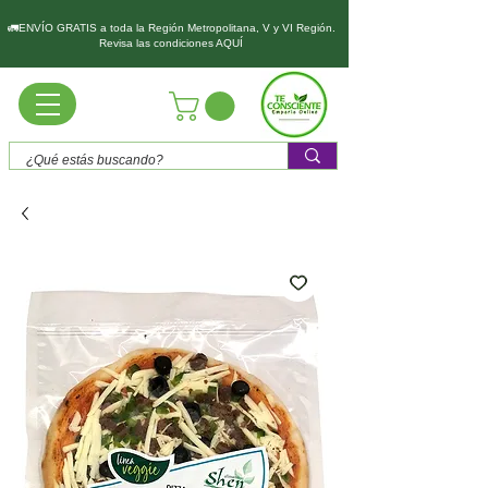
🚛ENVÍO GRATIS a toda la Región Metropolitana, V y VI Región.
Revisa las condiciones AQUÍ