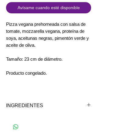
Avísame cuando esté disponible
Pizza vegana prehorneada con salsa de
tomate, mozzarella vegana, proteína de
soya, aceitunas negras, pimentón verde y
aceite de oliva.
Tamaño: 23 cm de diámetro.
Producto congelado.
INGREDIENTES
Harina de trigo, aceite de oliva, sal fina
yodada, aceite de maravilla, azúcar,
levadura, salsa de tomate, queso