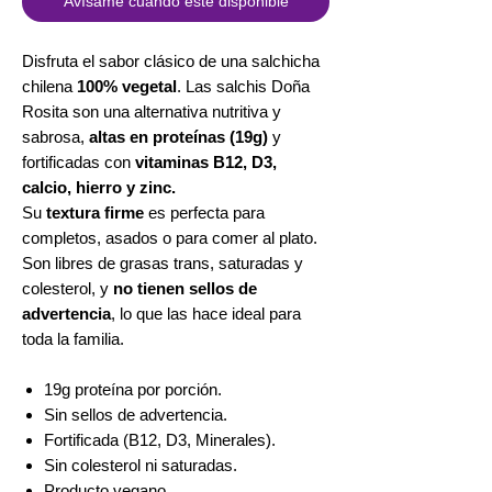
Avísame cuando esté disponible
Disfruta el sabor clásico de una salchicha
chilena
100% vegetal
. Las salchis Doña
Rosita son una alternativa nutritiva y
sabrosa,
altas en proteínas (19g)
y
fortificadas con
vitaminas B12, D3,
calcio, hierro y zinc.
Su
textura firme
es perfecta para
completos, asados o para comer al plato.
Son libres de grasas trans, saturadas y
colesterol, y
no tienen sellos de
advertencia
, lo que las hace ideal para
toda la familia.
19g proteína por porción.
Sin sellos de advertencia.
Fortificada (B12, D3, Minerales).
Sin colesterol ni saturadas.
Producto vegano.