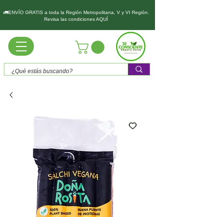
🚛ENVÍO GRATIS a toda la Región Metropolitana, V y VI Región.
Revisa las condiciones AQUÍ