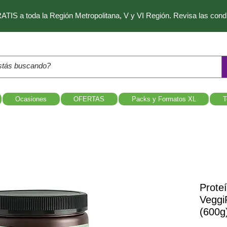
IS a toda la Región Metropolitana, V y VI Región. Revisa las con
Ocasiones
OFERTAS
Packs y Formatos XL
T
Prote
Veggi
(600g