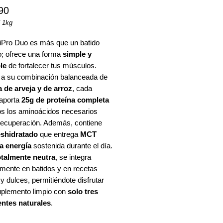
Precio
90
/
1kg
iPro Duo es más que un batido
o;
ofrece una forma
simple y
os
le
de fortalecer tus músculos.
 a su combinación balanceada de
a de arveja y de arroz
, cada
aporta
25g de proteína completa
os los aminoácidos necesarios
 recuperación. Además, contiene
eshidratado
que entrega
MCT
a energía
sostenida durante el día.
otalmente neutra
, se integra
amente en batidos y en recetas
y dulces, permitiéndote disfrutar
uplemento limpio con
solo tres
entes naturales
.