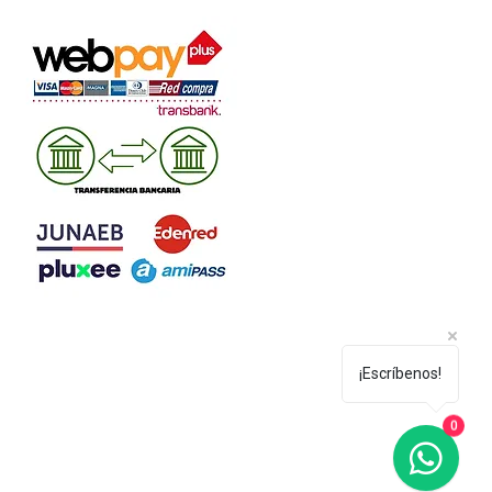
¡Escríbenos!
0
e EIRL
 Legal: Manuel Rodríguez B.