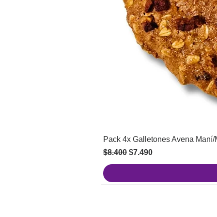
Pack 4x Galletones Avena Maní
Precio
Precio de oferta
$8.400
$7.490