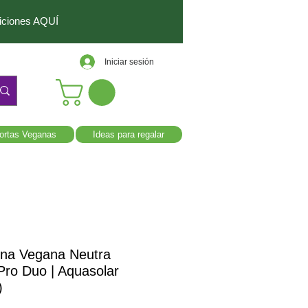
diciones AQUÍ
Iniciar sesión
ortas Veganas
Ideas para regalar
ína Vegana Neutra
Pro Duo | Aquasolar
)