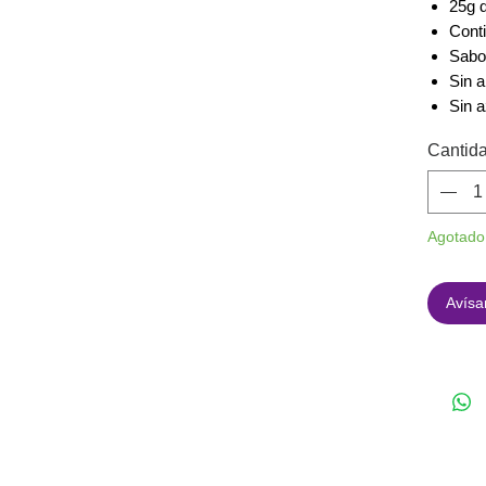
25g d
Cont
Sabor
Sin 
Sin a
Cantid
Agotado
Avísa