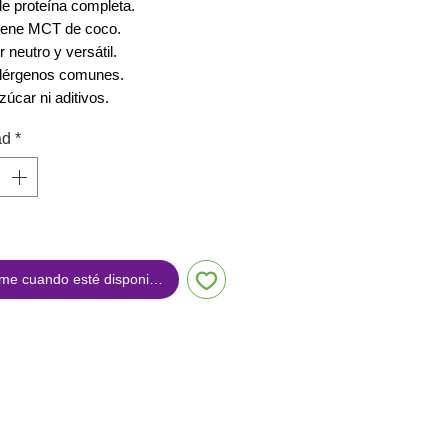
e proteína completa.
iene MCT de coco.
 neutro y versátil.
alérgenos comunes.
zúcar ni aditivos.
ad
*
me cuando esté disponible