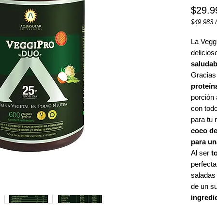
$29.9
$49.983
$49.983
por
La Vegg
1
delicios
Kilogram
saludab
Gracias
proteín
porción 
con tod
para tu
coco d
para un
Al ser
t
perfect
saladas 
de un s
ingredi