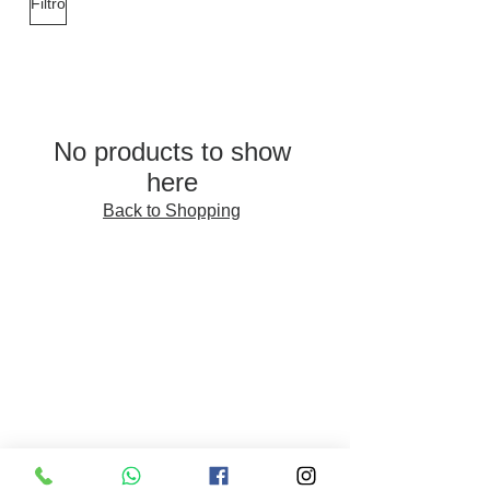
Filtro
No products to show
here
Back to Shopping
Somos una tienda online
.
Todos nuestros productos han sido
seleccionados y son aptos para veganos.
INFORMACIÓN
Preguntas Frecuentes
Información de envíos
Políticas de compra