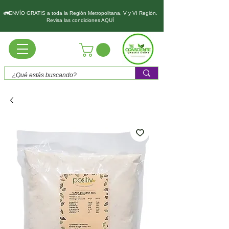
🚛ENVÍO GRATIS a toda la Región Metropolitana, V y VI Región.
Revisa las condiciones AQUÍ