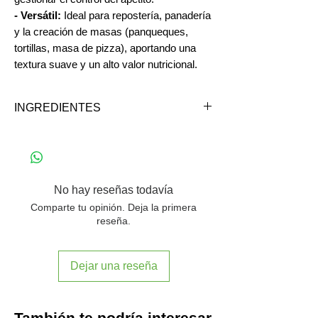
- Versátil:
Ideal para repostería, panadería
y la creación de masas (panqueques,
tortillas, masa de pizza), aportando una
textura suave y un alto valor nutricional.
INGREDIENTES
Harina de avena.
*Puede contener trazas de gluten,
soya, frutos secos y sus derivados.
No hay reseñas todavía
Comparte tu opinión. Deja la primera
reseña.
Dejar una reseña
También te podría interesar