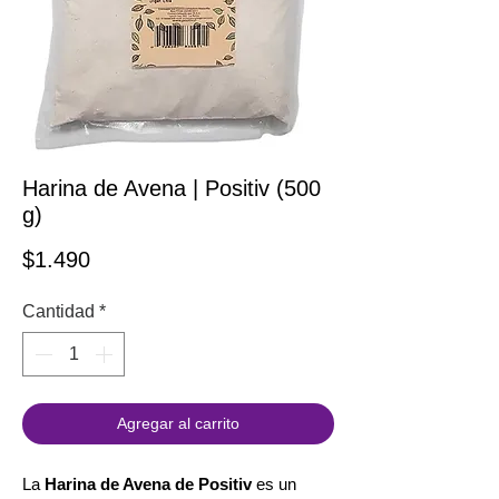
Harina de Avena | Positiv (500
g)
Precio
$1.490
Cantidad
*
Agregar al carrito
La
Harina de Avena de Positiv
es un