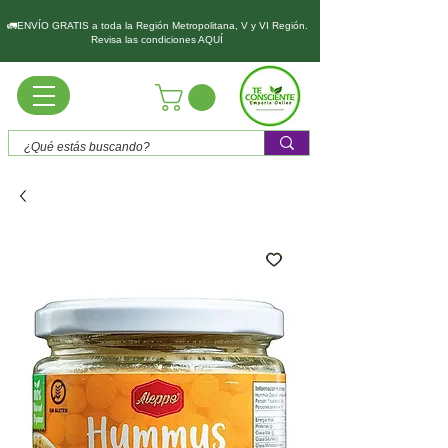
🚛ENVÍO GRATIS a toda la Región Metropolitana, V y VI Región.
Revisa las condiciones AQUÍ