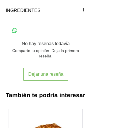
INGREDIENTES
Garbanzo (55%), zumo de limón, aceite
de maravilla, tahine, ajo, sal y comino.
*Elaborado en líneas que también
procesan productos con gluten,
No hay reseñas todavía
huevos, leche y productos derivados.
Comparte tu opinión. Deja la primera
reseña.
Dejar una reseña
También te podría interesar
OFERTA