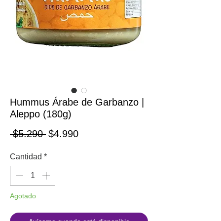
Hummus Árabe de Garbanzo |
Aleppo (180g)
Precio
Precio de oferta
 $5.290 
$4.990
Cantidad
*
Agotado