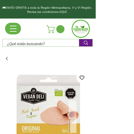
🚛ENVÍO GRATIS a toda la Región Metropolitana, V y VI Región.
Revisa las condiciones AQUÍ