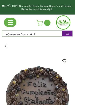
🚛ENVÍO GRATIS a toda la Región Metropolitana, V y VI Región.
Revisa las condiciones AQUÍ