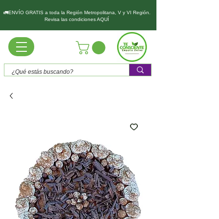
🚛ENVÍO GRATIS a toda la Región Metropolitana, V y VI Región.
Revisa las condiciones AQUÍ