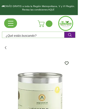
🚛ENVÍO GRATIS a toda la Región Metropolitana, V y VI Región.
Revisa las condiciones AQUÍ