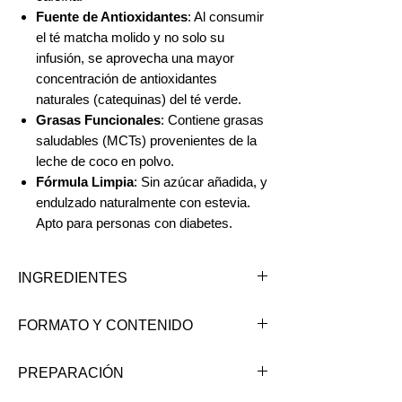
Fuente de Antioxidantes
: Al consumir
el té matcha molido y no solo su
infusión, se aprovecha una mayor
concentración de antioxidantes
naturales (catequinas) del té verde.
Grasas Funcionales
: Contiene grasas
saludables (MCTs) provenientes de la
leche de coco en polvo.
Fórmula Limpia
: Sin azúcar añadida, y
endulzado naturalmente con estevia.
Apto para personas con diabetes.
INGREDIENTES
Leche de coco en polvo, té matcha
FORMATO Y CONTENIDO
orgánico grado ceremonial (20%),
estevia.
Tubo de 100 grs.
PREPARACIÓN