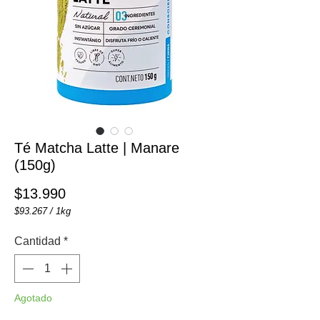
Té Matcha Latte | Manare
(150g)
Precio
$13.990
$93.267
/
1kg
$93.267
por
Cantidad
*
1
Kilogramos
Agotado