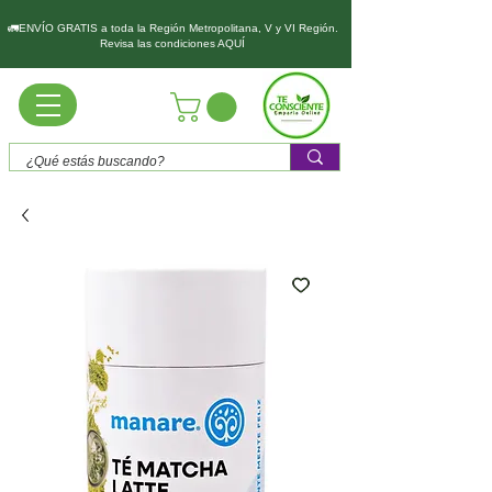
🚛ENVÍO GRATIS a toda la Región Metropolitana, V y VI Región.
Revisa las condiciones AQUÍ