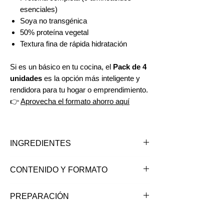
esenciales)
Soya no transgénica
50% proteína vegetal
Textura fina de rápida hidratación
Si es un básico en tu cocina, el
Pack de 4
unidades
es la opción más inteligente y
rendidora para tu hogar o emprendimiento.
👉
Aprovecha el formato ahorro aquí
INGREDIENTES
Proteína de soya texturizada. No
CONTENIDO Y FORMATO
transgénica.
*Puede contener trazas de gluten,
Paquete de 500 grs.
PREPARACIÓN
frutos secos y sus derivados.
1) Usa 2 tazas de agua hervida cada 1