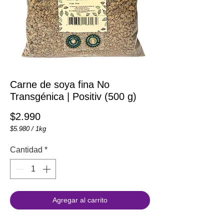
Carne de soya fina No
Transgénica | Positiv (500 g)
Precio
$2.990
$5.980
/
1kg
$5.980
por
Cantidad
*
1
Kilogramos
Agregar al carrito