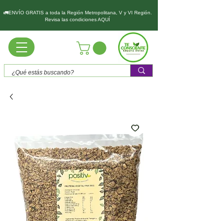
🚛ENVÍO GRATIS a toda la Región Metropolitana, V y VI Región.
Revisa las condiciones AQUÍ