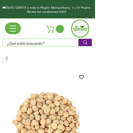
🚛ENVÍO GRATIS a toda la Región Metropolitana, V y VI Región.
Revisa las condiciones AQUÍ