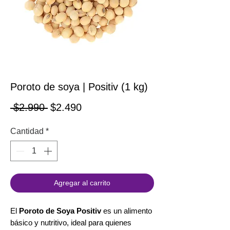
Poroto de soya | Positiv (1 kg)
Precio
Precio de oferta
 $2.990 
$2.490
Cantidad
*
Agregar al carrito
El
Poroto de Soya Positiv
es un alimento
básico y nutritivo, ideal para quienes