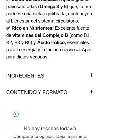
poliinsaturadas (
Omega 3 y 6
) que, como
parte de una dieta equilibrada, contribuyen
al bienestar del sistema circulatorio.
✅ Rico en Nutrientes:
Excelente fuente
de
vitaminas del Complejo B
(como B1,
B2, B3 y B6) y
Ácido Fólico
, esenciales
para la energía y la función nerviosa. Apto
para dietas veganas.
INGREDIENTES
Poroto de soya.
CONTENIDO Y FORMATO
*Contiene soya.
*Puede contener trazas de gluten,
Bolsa de 1000 grs.
frutos secos y sus derivados.
No hay reseñas todavía
Comparte tu opinión. Deja la primera