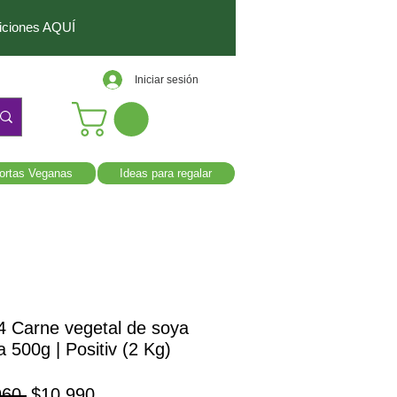
diciones AQUÍ
Iniciar sesión
ortas Veganas
Ideas para regalar
4 Carne vegetal de soya
 500g | Positiv (2 Kg)
Precio
Precio de oferta
960 
$10.990