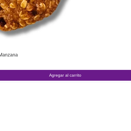
/Manzana
Agregar al carrito
INFORMACIÓN
e
.
 sido
Preguntas Frecuentes
ara
Información de envíos