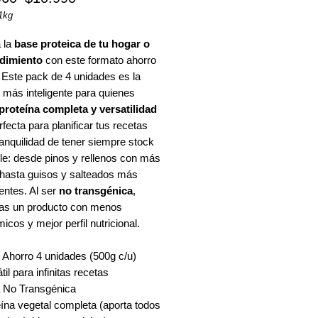
1kg
 la
base proteica de tu hogar o
dimiento
con este formato ahorro
os
 Este pack de 4 unidades es la
 más inteligente para quienes
proteína completa y versatilidad
erfecta para planificar tus recetas
ranquilidad de tener siempre stock
le: desde pinos y rellenos con más
 hasta guisos y salteados más
entes. Al ser
no transgénica
,
zas un producto con menos
icos y mejor perfil nutricional.
 Ahorro 4 unidades (500g c/u)
til para infinitas recetas
 No Transgénica
ína vegetal completa (aporta todos