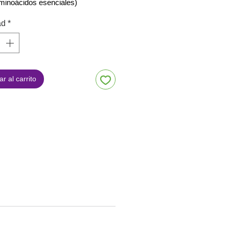
aminoácidos esenciales)
ad
*
r al carrito