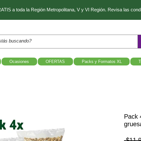
IS a toda la Región Metropolitana, V y VI Región. Revisa las con
Ocasiones
OFERTAS
Packs y Formatos XL
T
Pack 
gruesa
 $11.