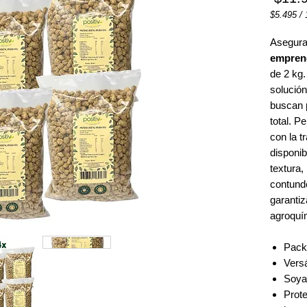
$5.495
/
$5.495
por
Asegura
1
empren
Kilogram
de 2 kg.
solución
buscan
total. P
con la t
disponib
textura,
contund
garanti
agroquím
Pack
Versá
Soya
Prote