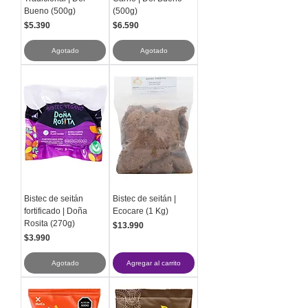
Bueno (500g)
(500g)
Precio
Precio
$5.390
$6.590
Agotado
Agotado
Bistec de seitán
Bistec de seitán |
fortificado | Doña
Ecocare (1 Kg)
Rosita (270g)
Precio
$13.990
Precio
$3.990
Agotado
Agregar al carrito