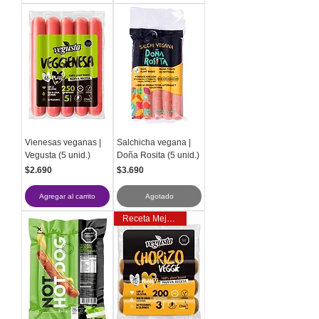
Vienesas veganas |
Salchicha vegana |
Vegusta (5 unid.)
Doña Rosita (5 unid.)
Precio
Precio
$2.690
$3.690
Agregar al carrito
Agotado
Receta Mejorada