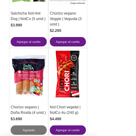
Salchicha Not Hot
Chorizo vegano
Dog | NotCo (5 unid.)
Veggie | Vegusta (3
unid.)
Precio
$3.990
Precio
$2.200
Agregar al carrito
Agregar al carrito
Chorizo vegano |
Not Chori vegetal |
Doña Rosita (4 unid.)
NotCo 4u (240 g)
Precio
Precio
$3.690
$4.490
Agotado
Agregar al carrito