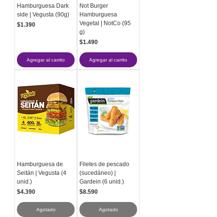
Hamburguesa Dark
Not Burger
side | Vegusta (90g)
Hamburguesa
Vegetal | NotCo (95
Precio
$1.390
g)
Precio
$1.490
Agregar al carrito
Agregar al carrito
Hamburguesa de
Filetes de pescado
Seitán | Vegusta (4
(sucedáneo) |
unid.)
Gardein (6 unid.)
Precio
Precio
$4.390
$8.590
Agotado
Agotado