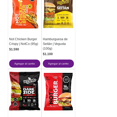
Not Chicken Burger
Hamburguesa de
Crispy | NotCo (95g)
Seitán | Vegusta
(100g)
Precio
$1.590
Precio
$1.100
Agregar al carrito
Agregar al carrito