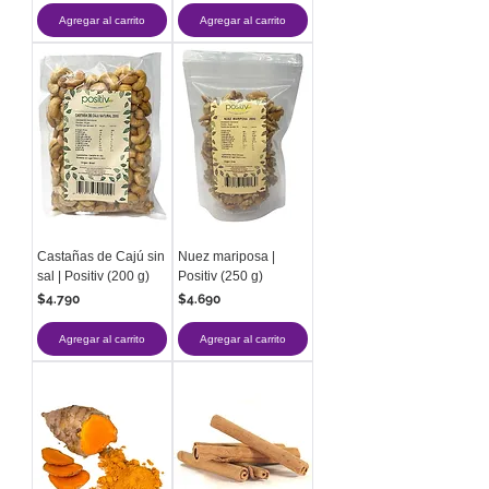
Agregar al carrito
Agregar al carrito
Castañas de Cajú sin
Nuez mariposa |
sal | Positiv (200 g)
Positiv (250 g)
Precio
Precio
$4.790
$4.690
Agregar al carrito
Agregar al carrito