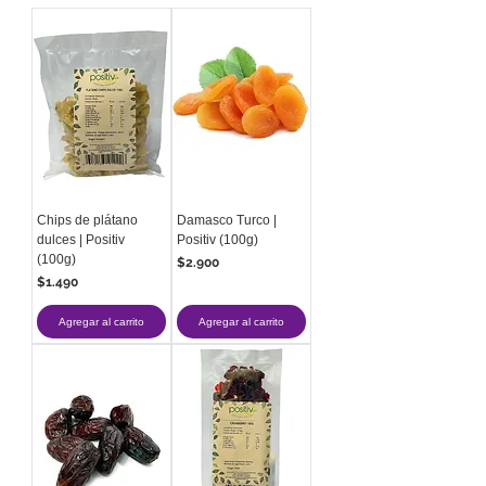
Chips de plátano
Damasco Turco |
dulces | Positiv
Positiv (100g)
(100g)
Precio
$2.900
Precio
$1.490
Agregar al carrito
Agregar al carrito