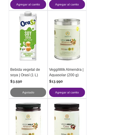
Agregar al carrito
Agregar al carrito
Bebida vegetal de
VeggiMilk Almendra |
soya | Orasí (1 L)
Aquasolar (200 g)
Precio
Precio
$3.590
$13.990
Agotado
Agregar al carrito