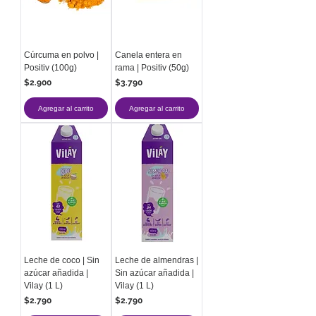
Cúrcuma en polvo |
Canela entera en
Positiv (100g)
rama | Positiv (50g)
Precio
Precio
$2.900
$3.790
Agregar al carrito
Agregar al carrito
Leche de coco | Sin
Leche de almendras |
azúcar añadida |
Sin azúcar añadida |
Vilay (1 L)
Vilay (1 L)
Precio
Precio
$2.790
$2.790